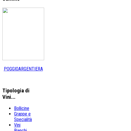
POGGIOARGENTIERA
Tipologia
di
Vini...
Bollicine
Grappe e
Specialità
Vini
Bianchi