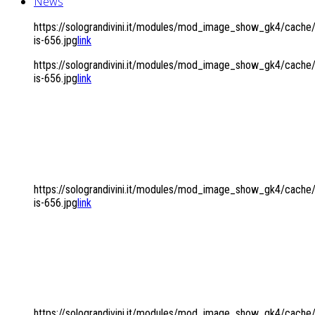
News
https://solograndivini.it/modules/mod_image_show_gk4/cach
is-656.jpg
link
https://solograndivini.it/modules/mod_image_show_gk4/cach
is-656.jpg
link
COMODAMENTE
A CASA VOSTRA...
https://solograndivini.it/modules/mod_image_show_gk4/cach
is-656.jpg
link
UNA SELEZIONE DI OLTRE
50 CANTINE
https://solograndivini.it/modules/mod_image_show_gk4/cach