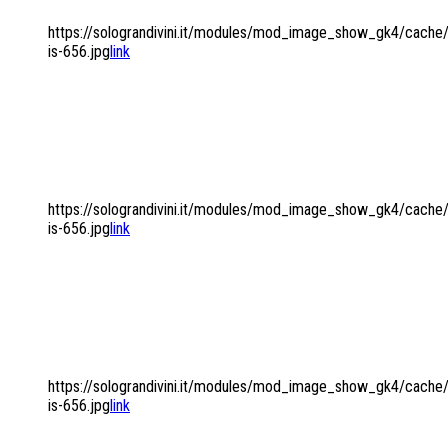
https://solograndivini.it/modules/mod_image_show_gk4/cache/b
is-656.jpg
link
IL MONDO DELLE
BOLLICINE...
https://solograndivini.it/modules/mod_image_show_gk4/cache/l
is-656.jpg
link
...DEI VINI DOLCI E DEI
DISTILLATI
https://solograndivini.it/modules/mod_image_show_gk4/cach
is-656.jpg
link