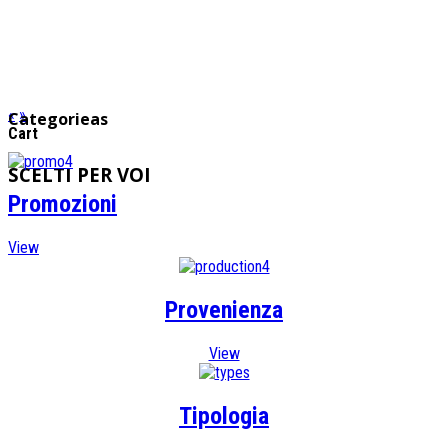
PER VOI...
SOLO GRANDI VINI
«
»
Categorieas
Cart
SCELTI
PER VOI
Promozioni
View
Provenienza
View
Tipologia