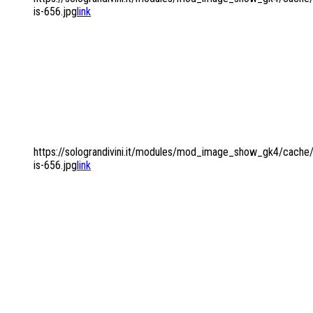
is-656.jpg
link
I GRANDI VINI
DELLA TRADIZIONE
ENOLOGICA ITALIANA
https://solograndivini.it/modules/mod_image_show_gk4/cache/i
is-656.jpg
link
UNA SELEZIONE
DI PRESTIGIOSE
CANTINE
INTERNAZIONALI