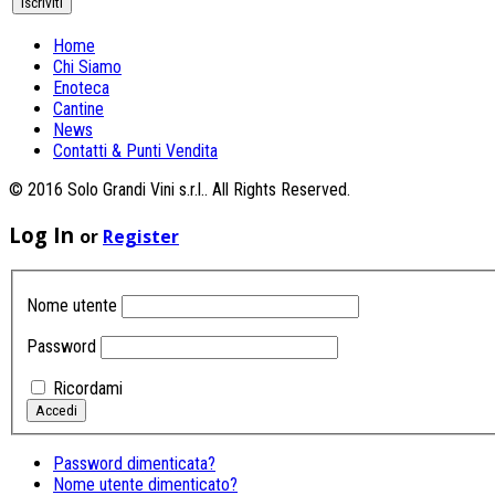
Home
Chi Siamo
Enoteca
Cantine
News
Contatti & Punti Vendita
© 2016 Solo Grandi Vini s.r.l.. All Rights Reserved.
Log In
or
Register
Nome utente
Password
Ricordami
Password dimenticata?
Nome utente dimenticato?