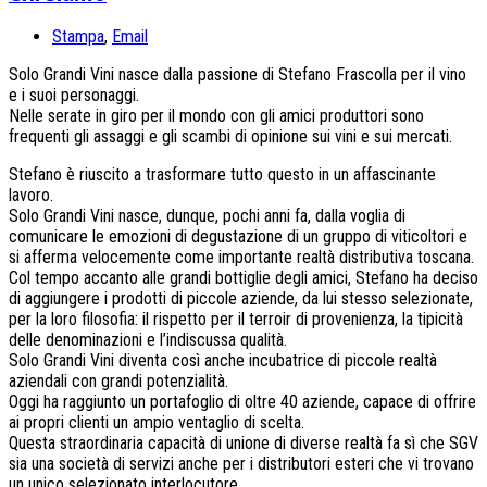
Stampa
,
Email
Solo Grandi Vini nasce dalla passione di Stefano Frascolla per il vino
e i suoi personaggi.
Nelle serate in giro per il mondo con gli amici produttori sono
frequenti gli assaggi e gli scambi di opinione sui vini e sui mercati.
Stefano è riuscito a trasformare tutto questo in un affascinante
lavoro.
Solo Grandi Vini nasce, dunque, pochi anni fa, dalla voglia di
comunicare le emozioni di degustazione di un gruppo di viticoltori e
si afferma velocemente come importante realtà distributiva toscana.
Col tempo accanto alle grandi bottiglie degli amici, Stefano ha deciso
di aggiungere i prodotti di piccole aziende, da lui stesso selezionate,
per la loro filosofia: il rispetto per il terroir di provenienza, la tipicità
delle denominazioni e l’indiscussa qualità.
Solo Grandi Vini diventa così anche incubatrice di piccole realtà
aziendali con grandi potenzialità.
Oggi ha raggiunto un portafoglio di oltre 40 aziende, capace di offrire
ai propri clienti un ampio ventaglio di scelta.
Questa straordinaria capacità di unione di diverse realtà fa sì che SGV
sia una società di servizi anche per i distributori esteri che vi trovano
un unico selezionato interlocutore.