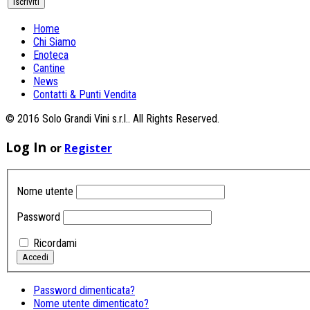
Home
Chi Siamo
Enoteca
Cantine
News
Contatti & Punti Vendita
© 2016 Solo Grandi Vini s.r.l.. All Rights Reserved.
Log In
or
Register
Nome utente
Password
Ricordami
Password dimenticata?
Nome utente dimenticato?