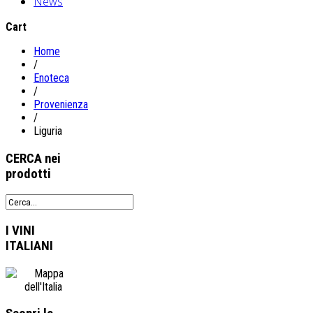
News
Cart
Home
/
Enoteca
/
Provenienza
/
Liguria
CERCA
nei
prodotti
I VINI
ITALIANI