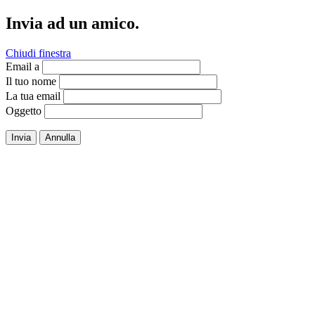
Invia ad un amico.
Chiudi finestra
Email a
Il tuo nome
La tua email
Oggetto
Invia
Annulla