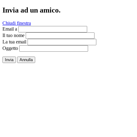
Invia ad un amico.
Chiudi finestra
Email a
Il tuo nome
La tua email
Oggetto
Invia
Annulla